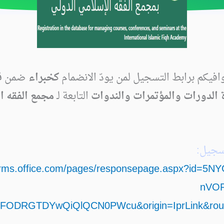
افيكم برابط التسجيل لمن يودّ الانضمام
كخبراء
ضمن
ق
ة الدورات والمؤتمرات والندوات
التابعة لـ
مجمع الفقه ا
سجيل:
forms.office.com/pages/responsepage.aspx?id=5
nVOP
DRGTDYwQiQlQCN0PWcu&origin=IprLink&route