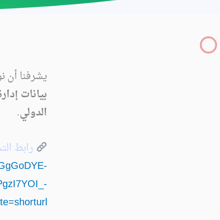
يشرفنا أن نو
بيانات إدار
الدولي
.
رابط الت
NYGgGoDYE-
gzI7YOI_-
=shorturl