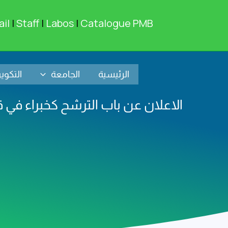
خطي
لى
il
|
Staff
|
Labos
|
Catalogue PMB
لمحتوى
الرئيسية
الجامعة
التكوي
الاعلان عن باب الترشح كخبراء في ق