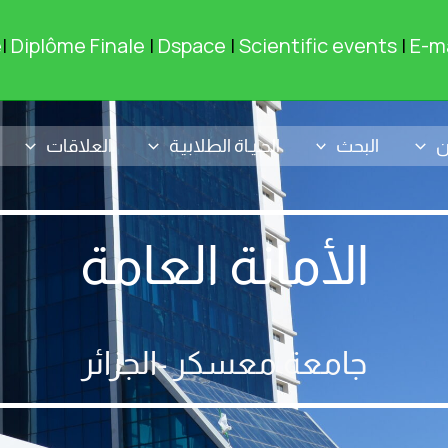
e
|
Diplôme Finale
|
Dspace
|
Scientific events
|
E-ma
ن
البحث
الحـيـاة الطلابيـة
العلاقات
الأمانة العامة
جامعة معسكر -الجزائر