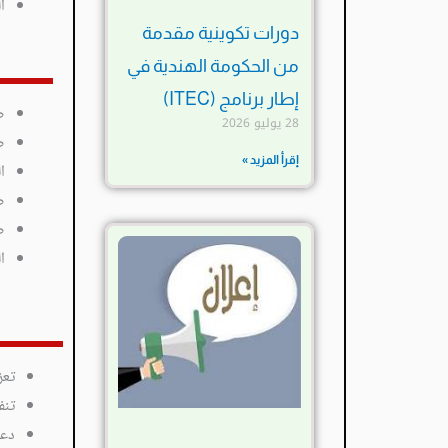
ا
دورات تكوينية مقدمة
من الحكومة الهندية في
إطار برنامج (ITEC)
ض
28 يوليو 2026
ض
إقرأ المزيد »
ا
ض
ض
ا
تعز
تنف
دعم