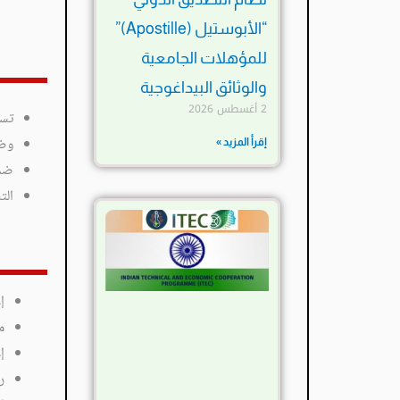
“الأبوستيل (Apostille)”
للمؤهلات الجامعية
والوثائق البيداغوجية
2 أغسطس 2026
تسي
وضع
إقرأ المزيد »
ضما
الت
إ
م
إ
ر