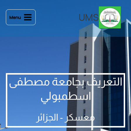
خطي
لى
UMS
Menu
لمحتوى
التعريف بجامعة مصطفى
اسطمبولي
معسكر - الجزائر