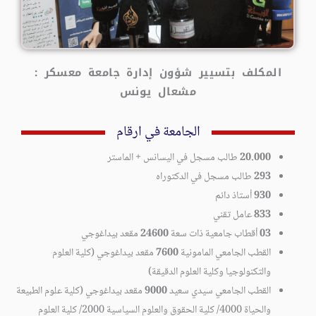
المكلف بتسيير شؤون إدارة جامعة معسكر :
مشعال يونس
الجامعة في ارقام
20.000
طالب مسجل في اليسانس + الماستر
293
طالب مسجل في الدكتوراه
930
أستاذ دائم
833
عامل تقني
03
أقطاب جامعية ذات سعة
24600
مقعد بيداغوجي
القطب الجامعي المامونية
7600
مقعد بيداغوجي (كلية العلوم
والتكنولوجيا وكلية العلوم الدقيقة)
القطب الجامعي سيدي سعيد
9000
مقعد بيداغوجي (كلية علوم الطبيعة
والحياة 4000/ كلية الحقوق والعلوم السياسية 2000/ كلية العلوم