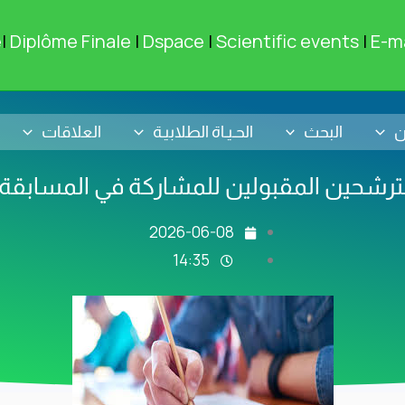
e
|
Diplôme Finale
|
Dspace
|
Scientific events
|
E-ma
ن
البحث
الحـيـاة الطلابيـة
العلاقات
مترشحين المقبولين للمشاركة في المسابقة 
2026-06-08
14:35