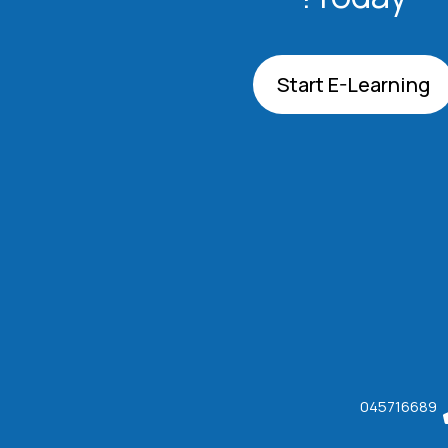
Start E-Learning
045716689