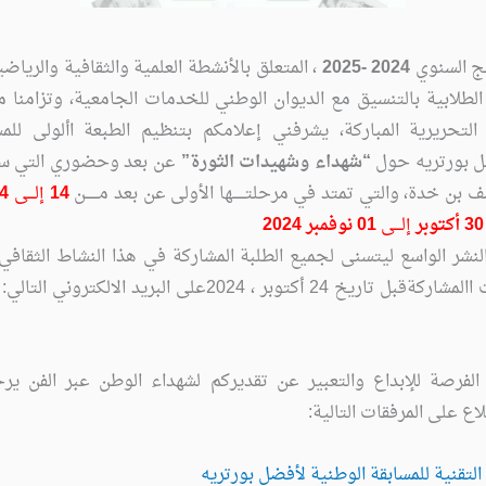
مج السنوي
2024 -2025
، المتعلق بالأنشطة العلمية والثقافية والريا
الطلابية بالتنسيق مع الديوان الوطني للخدمات الجامعية، وتزامنا 
 التحريرية المباركة، يشرفني إعلامكم بتنظيم الطبعة األولى للم
ل بورتريه حول
“شهداء وشهيدات الثورة”
عن بعد وحضوري التي ست
14
إلـــى
24 أكتوبر 2024
30 أكتوبر
إلـــى
01 نوفمبر 2024
لنشر الواسع ليتسنى لجميع الطلبة المشاركة في هذا النشاط الثقافي 
 24 أكتوبر ، 2024على البريد الالكتروني التالي:
 الفرصة للإبداع والتعبير عن تقديركم لشهداء الوطن عبر الفن ير
اع على المرفقات التالية:
التقنية للمسابقة الوطنية لأفضل بورتريه