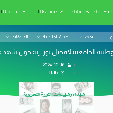
e
|
Diplôme Finale
|
Dspace
|
Scientific events
|
E-ma
ن
البحث
الحـيـاة الطلابيـة
العلاقات
وطنية الجامعية لأفضل بورتريه حول شهداء
2024-10-16
11:16