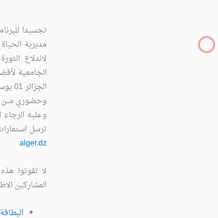
تجسيدا للبرنا
مديرية الحياة 
لاندلاع الثورة
الجامعية لأفض
الجزائر 01 يوسف بن خدة، والتي تمتد في مرحلتــــــها الأولى عن بعد مــــــن
وحضوري مـــن
وعليه الرجاء ا
ترسل استمارات االمشاركةقبل تاريخ
alger.dz
لا تفوتوا هذه
المشاركين الاطل
البطاقة 