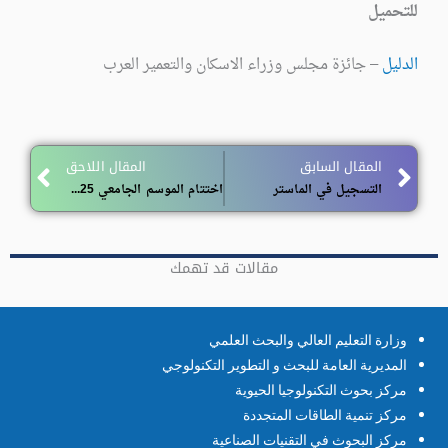
للتحميل
الدليل
– جائزة مجلس وزراء الاسكان والتعمير العرب
Next
Prev
المقال السابق
المقال اللاحق
التسجيل في الماستر
اختتام الموسم الجامعي 2025-2026
مقالات قد تهمك
وزارة التعليم العالي والبحث العلمي
المديرية العامة للبحث و التطوير التكنولوجي
مركز بحوث التكنولوجيا الحيوية
مركز تنمية الطاقات المتجددة
مركز البحوث في التقنيات الصناعية