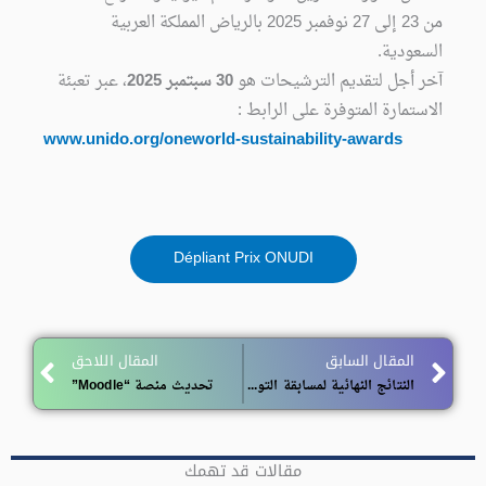
من 23 إلى 27 نوفمبر 2025 بالرياض المملكة العربية
السعودية.
آخر أجل لتقديم الترشيحات هو
30 سبتمبر 2025
، عبر تعبئة
الاستمارة المتوفرة على الرابط :
www.unido.org/oneworld-sustainability-awards
Dépliant Prix ONUDI
ext
Prev
المقال السابق
المقال اللاحق
النتائج النهائية لمسابقة التوظيف على أساس الشهادة للالتحاق لرتبة أستاذ مساعد
تحديث منصة “Moodle”
مقالات قد تهمك