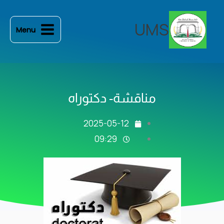
خطي
لى
UMS
Menu
لمحتوى
مناقشة- دكتوراه
2025-05-12
09:29