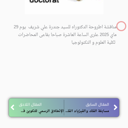
مناقشة اطروحة الدكتوراه للسيد جندرة علي شريف يوم 29
ماي 2025 علرى الساعة العاشرة صباحا بقاعى المحاضرات
لكلية العلوم و التكنولوجيا
ext
Prev
المقال السابق
المقال اللاحق
مسابقة الفلك والفيزياء الفلكية الدولية
الإنطلاق الرسمي للتكوين في الدكتوراه بعنوان السنة الجامعية 2024-2025