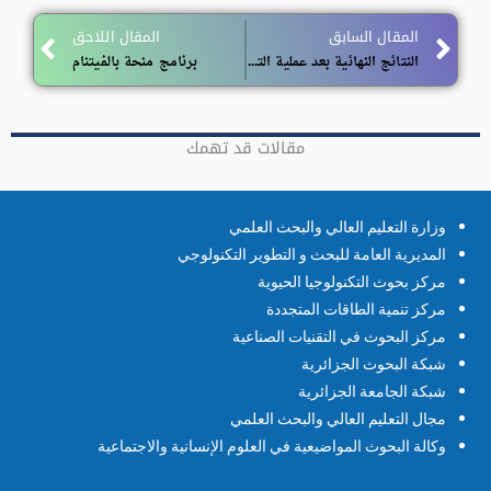
ext
Prev
المقال السابق
المقال اللاحق
النتائج النهائية بعد عملية التدقيق في المسابقة على أساس الشهادة للالتحاق برتبة أستاذ مساعد ( الدورة الثانية 2025)
برنامج منحة بالفيتنام
مقالات قد تهمك
وزارة التعليم العالي والبحث العلمي
المديرية العامة للبحث و التطوير التكنولوجي
مركز بحوث التكنولوجيا الحيوية
مركز تنمية الطاقات المتجددة
مركز البحوث في التقنيات الصناعية
شبكة البحوث الجزائرية
شبكة الجامعة الجزائرية
مجال التعليم العالي والبحث العلمي
وكالة البحوث المواضيعية في العلوم الإنسانية والاجتماعية