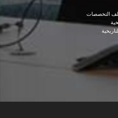
تلف التخصصات
خية
تاريخية