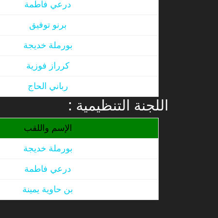
درعي فاطمة
برنو توفيق
بورملة خديجة
كرراز فوزية
رباني الحاج
: اللجنة التنظيمية
الإسم واللقب
بورملة خديجة
درعي فاطمة
بن حاوية يمينة