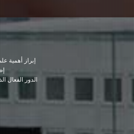
إبراز أهمية ع
إظ
الدور الفعال ا