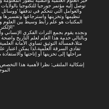
حيز العلوم العلمية والتقنية بتطور المعلومة
توصل إليه مؤتمر جورجيا للتكنوجيا بالولايا
والعوامل التي تتحكم في تدفقها ’ووسائل ت
تنظيمها وتخزينها واسترجاعها وتفسيرها 
المكتبات هو علم رابط وسيط بين العلوم 
الإلكتروني وعلم التربية وعلم النفس ويخدم أغلب التخصصات والعلوم"
ونجده يقوم بجمع التراث الفكري الإنساني و
وبالتالي خدمة هذا العلم لعلم التاريخ واضحة
مثلا،فمسألة التوثيق تساوي الأمانة العلمي
تفادي السرقة العلمية،لذا يمكن اعتبار ع
مراحلها إلى تخزينها أو إتاحتها والاستفاد
إشكالية الملتقى: نظرا لأهمية هذا التخصص و
الموج