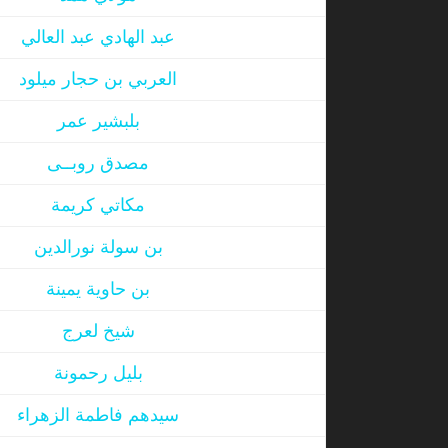
عبد الهادي عبد العالي
العربي بن حجار ميلود
بلبشير عمر
مصدق روبــى
مكاتي كريمة
بن سولة نورالدين
بن حاوية يمينة
شيخ لعرج
بليل رحمونة
سيدهم فاطمة الزهراء