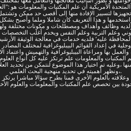
 وحواملها’و تطور أساليب معالجتها والتعامل معها بمخت
ت المتحدة الأمريكية أن علم المكتبات والمعلومات هو :
جهيزها لتسيير الإفادة منها إلى أقصى حد ممكن وتشتمل
واستخدمها و هذا التعريف كان شاملا وملما وأصبح بشكل 
ولديه وظائف وأهداف ومصطلحات و مكونات مختلفة ولهذا
المحافظة عليه’ فلديه خدمات في معالجة الوثيقة الأر
 وجلية في إعداد القوائم البيبليوغرافية لمختلف المصاد
ة والعمل بها ومراعاة البيبليوغرافية والتهميش واعتماد
لم المكتبات والمعلومات علم ترتكز عليه كل أنواع العلو
ة منها ،وعليه تم اختيار هذا الموضوع لنتمكن من تحديد 
،ونظهر أهميته في تحديد منهجية البحث العلمي.
علاقته بالعلوم الأخرى قمنا بطرح سؤالا مباشرا يرتكز 
ودة بين تخصص علم المكتبات والمعلومات والعلوم الأخ