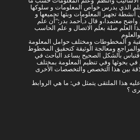
لف الأساليب والنظم’ وعلم المعلومات حسب ما
"العلم الذي يدرس خواص المعلومات و سلوكها
 أنشطة تجهيز المعلومات وبثها تجميعها و
واضح معتمدا،و قال د,أحمد بدر:"أن علم
 العلم صلة بعلم الاتصال و علم الحاسب
شيفية و المخطوطات ومختلف حوامل المعلومة
ر والمراجع ومعالجة الوثيقة كتحقيق المخطوط
 الاقتباس بالشكل الصحيح يساعد الباحث في
م في بحوثها وفي تنظيم المعلومة بمختلف
العلاقة بين هذا التخصص والتخصصات الأخرى
عليه هذا الملتقى يتمثل في: ما هي الروابط
رى ؟