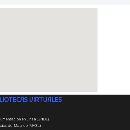
LIOTECAS VIRTUALES
umentación en Línea (SNDL)
encias del Magreb (MVSL)