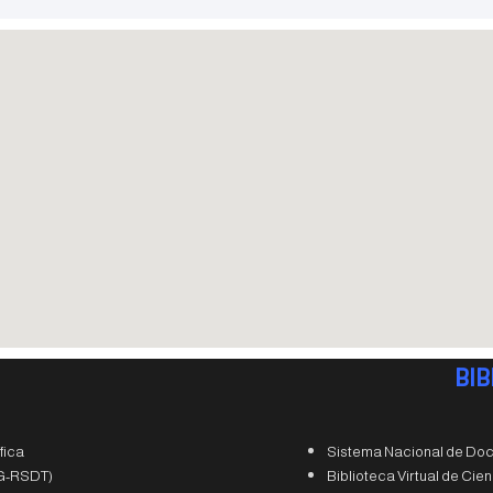
BIB
fica
Sistema Nacional de Doc
DG-RSDT)
Biblioteca Virtual de Ci