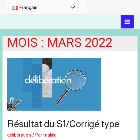
PERMUTATEUR
Français
DE
MAI
MENU
MOIS :
MARS 2022
MEN
Résultat du S1/Corrigé type
délibération
/ Par
malika