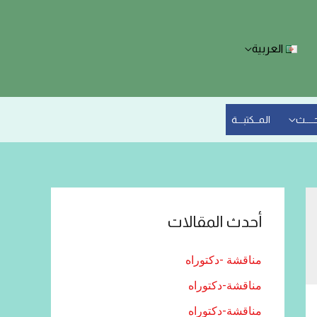
العربية
حــــث
المــكتبـــة
أحدث المقالات
مناقشة -دكتوراه
مناقشة-دكتوراه
مناقشة-دكتوراه