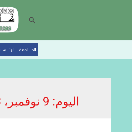
البحث
الجــــامعة
الرئـيـسـيـ
اليوم:
9 نوفمبر، 2023