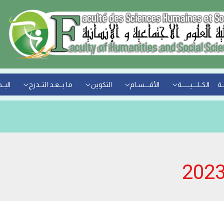
ـة
الكــلـــيــــــة
الأقـــسـام
التكوين
ما بــعـد التــدرج
البــ