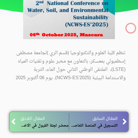
تنظم كلية العلوم والتكنولوجيا (قسم الري )لجامعة مصطفى
إسطمبولي بمعسكر، بالتعاون مع مخبر علوم وتقنيات المياه
(LSTE)، الملتقى الوطني الثاني حول الماء، التربة
والاستدامة البيئية (NCWS-ES’2025). يوم 06 أكتوبر 2025
ext
Prev
المقال السابق
المقال اللاحق
التسجيل في المنصة الخاصة بموسم الاصطياف
محضر لجنة القبول في الاختبارات الكتابية للمسابقة على أساس الاختبار للالتحاق برتبة منشط جامعي المستوى الثاني