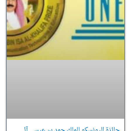
جائزة اليونسكو للملك حمد بن عيسى آل