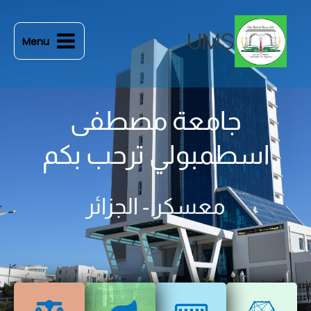
خطي
لى
UMS
Menu
لمحتوى
جامعة مصطفى
اسطمبولي ترحب بكم
معسكر - الجزائر