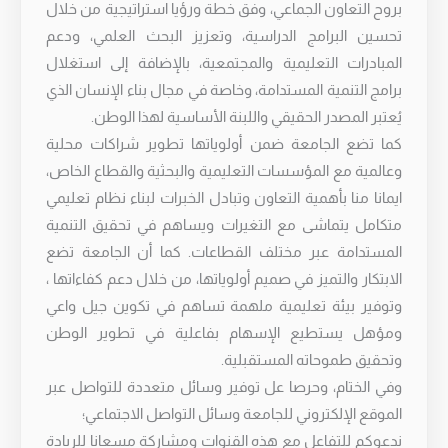
بروح التعاون الجماعي، وفق خطة ورؤيا استراتيجية من خلال
تحسين البرامج الدراسية، وتعزيز البحث العلمي، ودعم
المبادرات التعليمية والمجتمعية، بالإضافة إلى استغلال
برامج التنمية المستدامة، وخاصة في مجال بناء الإنسان الذي
يُعتبر المصدر الحقيقي واللبنة الأساسية لهذا الوطن.
كما تضع الجامعة ضمن أولوياتها تطوير شراكات محلية
وعالمية مع المؤسسات التعليمية والبحثية والقطاع الخاص،
ايمانا منا بأهمية التعاون وتبادل الخبرات لبناء نظام تعليمي
متكامل يتماشى مع التغيرات ويساهم في تحقيق التنمية
المستدامة عبر مختلف القطاعات. كما أن الجامعة تضع
الابتكار والتميز في صميم أولوياتها، من خلال دعم كفاءاتها ،
وتوفير بيئة تعليمية ملهمة تساهم في تكوين جيل واعي
ومؤهل يستطيع الإسهام بفاعلية في تطوير الوطن
وتحقيق طموحاته المستقبلية.
وفي الختام، وحرصا عل توفير وسائل متعددة للتواصل عبر
الموقع الإلكتروني للجامعة وسائل التواصل الاجتماعي؛
ندعوكم للتفاعل مع هذه القنوات ومشاركة مسعانا للريادة