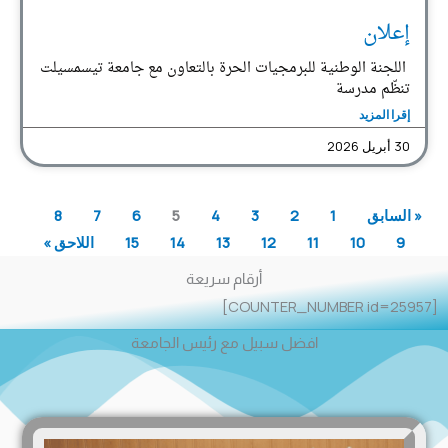
إعلان
اللجنة الوطنية للبرمجيات الحرة بالتعاون مع جامعة تيسمسيلت
تنظّم مدرسة
إقرا المزيد
30 أبريل 2026
« السابق
1
2
3
4
5
6
7
8
9
10
11
12
13
14
15
اللاحق »
أرقام سريعة
[COUNTER_NUMBER id=25957]
افضل سبيل مع رئيس الجامعة