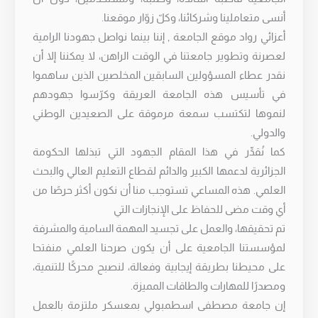
أنسى متعاملينا وشركائنا، وكلّ زوّار موقعنا.
أعزائي رواد موقع الجامعة , إننا بينما نواصل جهودنا الرامية
لعصرنة وتطوير جامعتنا في الوقت الراهن، لا يمكننا إلا أن
نقدر عطاء المسؤولين السابقين المخلصين الذين ساهموا
في تأسيس هذه الجامعة العريقة وكرّسوا جهودهم
لنموها لتكتسب سمعة مرموقة على الصعيدين الوطني
والدولي.
كما نُقدِّر في هذا المقام الجهود التي تبذلها الحكومة
الجزائرية لدعمها الكبير والدائم لقطاع التعليم العالي والبحث
العلمي. هذه المساعي تستوجب منا أن نكون أكثر حرصًا من
أي وقت مضى للحفاظ على الإنجازات التي
تم تحقيقها، والعمل على تجسيد المهمة السامية والمشرفة
لمؤسستنا الجامعية على أن يكون صرحنا العلمي منفتحا
على محيطنا بطريقة إيجابية وفعالة، لنصبح محركًا للتنمية،
ومصدرًا للمهارات والطاقات المميزة.
إن جامعة مصطفى اسطمبولي بمعسكر ملتزمة بالعمل