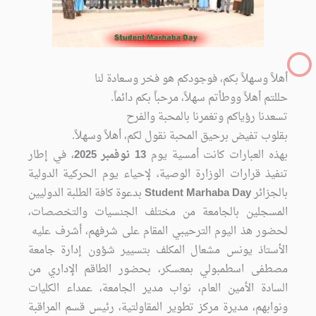
أهلاً وسهلاً بكم، فوجودكم هو فخر وسعادة لنا
حللتم أهلاً ووطأتم سهلاً، مرحباً بكم دائماً.
تسعدنا رؤياكم وتغمرنا بالمحبة والفرح
بقلوب تفيض برحيق المحبة نقول لكم، أهلاً وسهلاً.
بهذه العبارات كانت أمسية يوم
13 نوفمبر
2025
، في إطار
تنفيذ قرارات الوزارة الوصية، لإحياء يوم الحركية الدولية
بالجزائر
Student Marhaba Day
بدعوة كافة الطلبة الدوليين
المسجلين بالجامعة من مختلف الجنسيات والتخصصات،
لحضور هذ اليوم الترحيبي المقام على شرفهم، أشرف عليه
الأستاذ يونس مشعال
المكلف بتسيير شؤون إدارة جامعة
مصطفى اسطمبولي بمعسكر، بحضور الطاقم الإداري من
السادة الأمين العام، نواب مدير الجامعة، عمداء الكليات
ونوابهم، مديرة مركز تطوير المقاولتية، رئيس قسم المراقبة