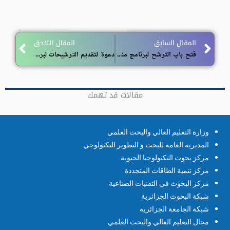
ext
Prev
المقال السابق
المقال اللاحق
فتح باب الترشح لبرنامج منح الماستر والدكتوراه في إندونيسيا
دعوة لتقديم الترشيحات لبرنامج UNITWIN / كراسي اليونسكو – دورة 2026
مقالات قد تهمك
وزارة التعليم العالي والبحث العلمي
المديرية العامة للبحث و التطوير التكنولوجي
مركز بحوث التكنولوجيا الحيوية
مركز تنمية الطاقات المتجددة
مركز البحوث في التقنيات الصناعية
شبكة البحوث الجزائرية
شبكة الجامعة الجزائرية
مجال التعليم العالي والبحث العلمي