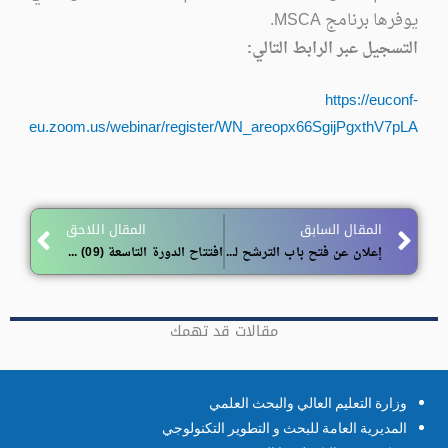
يوفرها برنامج MSCA.
التسجيل عبر الرابط التالي:
https://euconf-
eu.zoom.us/webinar/register/WN_areopx66SgijPgxthV7pLA
ext
Prev
المقال السابق
المقال اللاحق
إعلان عن فتح باب الترشح لبرنامج الزمالة كرسي الأمير عبد القادر
افتتاح الدورة التاسعة (09) للترشح من أجل الحصول على التأهيل الجامعي
مقالات قد تهمك
وزارة التعليم العالي والبحث العلمي
المديرية العامة للبحث و التطوير التكنولوجي