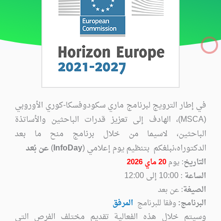
في إطار الترويج لبرنامج ماري سكودوفسكا-كوري الأوروبي
(MSCA)، الهادف إلى تعزيز قدرات الباحثين والأساتذة
الباحثين، لاسيما من خلال برنامج منح ما بعد
الدكتوراه،ن
بلغكم
بتنظيم يوم إعلامي (
InfoDay
)
عن بُعد
التاريخ
: يوم
20 ماي 2026
10:00 إلى 12:00
الساعة
:
الصيغة
: عن بعد
البرنامج:
وفقا للبرنامج
المرفق
وسيتم خلال هذه الفعالية تقديم مختلف الفرص التي