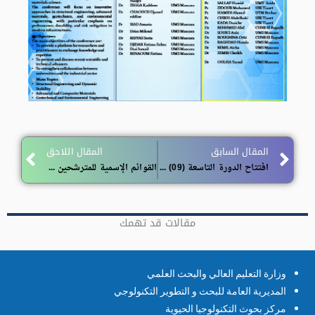
ext
Prev
المقال السابق
المقال اللاحق
افتتاح الدورة التاسعة (09) للترشح من أجل الحصول على التأهيل الجامعي
القوائم الإسمية للمترشحين المقبولين للمشاركة في الإختبار المهني
مقالات قد تهمك
وزارة التعليم العالي والبحث العلمي
المديرية العامة للبحث و التطوير التكنولوجي
مركز بحوث التكنولوجيا الحيوية