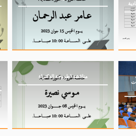
دية
مناقشة اطروحة الدكتراة
ات