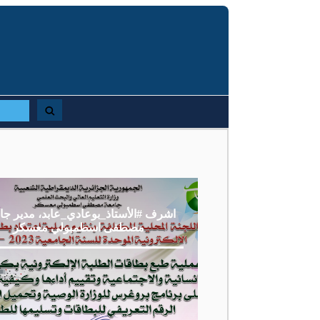
اشرف #الأستاذ_بوعادي_عابد، مدير جا
مصطفى اسطمبولي معسكر