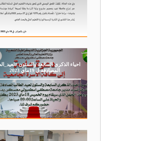
احياء الذكرى السابعة والستون #لعيد_ا
المصادفة ل 19ماي 2023