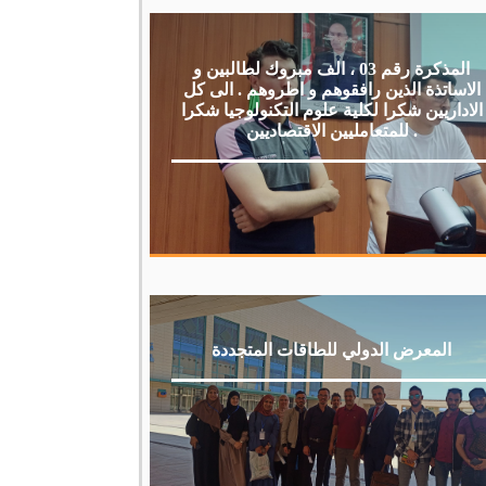
المذكرة رقم 03 ، الف مبروك لطالبين و
الاساتذة الذين رافقوهم و اطروهم . الى كل
الاداريين شكرا لكلية علوم التكنولوجيا شكرا
للمتعامليين الاقتصاديين .
المعرض الدولي للطاقات المتجددة