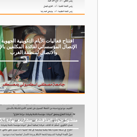
افتتاح فعاليات الأيام التكوينية الجهوية
الإتصال المؤسساتي لفائدة المكلفين بالإ
والاتصال لمنطقة الغرب
منشورٌ حول #مناقشة_مشاريع_نهاية الدّ