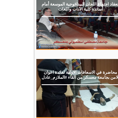
نعقاد اجتماع اللجان البيداغوجية الموسعة أمام
أساتذة كلية الآداب واللغات
محاضرة في الاسعافات الاولية لفائدة اعوان
لامن بجامعة معسكر من القاء #الملازم_عادل