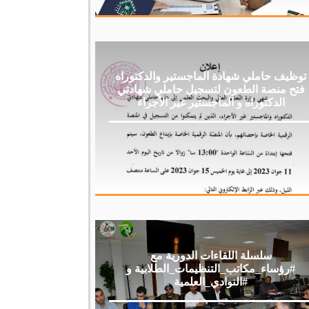
توظيف حاملي شهادة الماجستير والدكتوراه
فتح منصة الطعون لتسجيل حاملي شهادتي
الدكتوراه و الماجستير غير الأجراء
سلسلة اللقاءات الدورية مع
#رؤساء_مكاتب_التنظيمات_الطلابية و
#النوادي_العلمية