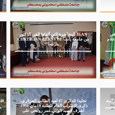
 في
المحاضرة التي ألقاها القى الدكتور JEAN
علام
CHRISTIAN BERNÈDE من جامعة نانت
بفرنسا
راسة
تخليدا للذكرى 67 لعيد الطالب الجزائري،
الذكرى_40_لوضع_حجر_الأساس_لإنجاز_جامعة_معسكر
ذكرى الإضراب العام للطلبة 19ماي 1956،
أشرف السيد الوالي عمر روابحي على