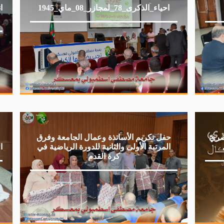
احياء_الذكرى_78_لمجازر_08_ماي_1945
ا
صريّ
حفل تكريم الأساتذة وعمال الجامعة وفرق
المرتبة الأولى والثانية للدورة الرياضية في
ا
كرة القدم