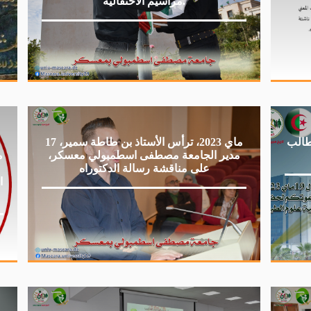
مراسيم الاحتفالية.
لطالب
17 ماي 2023، ترأس الأستاذ بن طاطة سمير،
مدير الجامعة مصطفى اسطمبولي معسكر،
م
على مناقشة رسالة الدكتوراه
ا