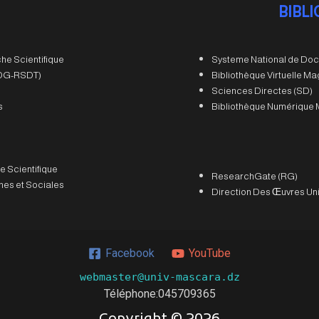
BIBL
he Scientifique
Systeme National de Doc
 (DG-RSDT)
Bibliothèque Virtuelle M
Sciences Directes (SD)
s
Bibliothèque Numérique 
e Scientifique
ResearchGate (RG)
es et Sociales
Direction Des Œuvres Uni
Facebook
YouTube
webmaster@univ-mascara.dz
Téléphone:
045709365