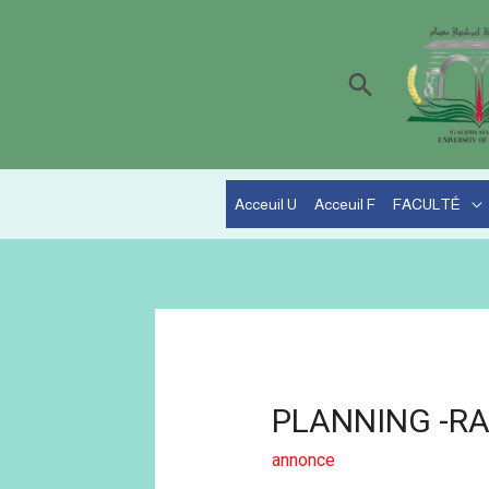
Acceuil U
Acceuil F
FACULTÉ
PLANNING -R
annonce