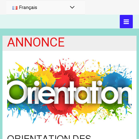
PERMUTATEUR
Français
DE
MAI
MENU
ANNONCE
MEN
ORIENTATION DES