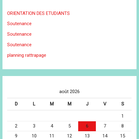
ORIENTATION DES ETUDIANTS
Soutenance
Soutenance
Soutenance
planning rattrapage
août 2026
D
L
M
M
J
V
S
1
2
3
4
5
6
7
8
9
10
11
12
13
14
15