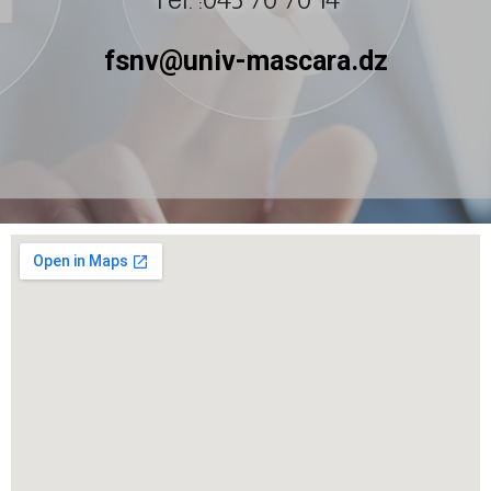
fsnv@univ-mascara.dz