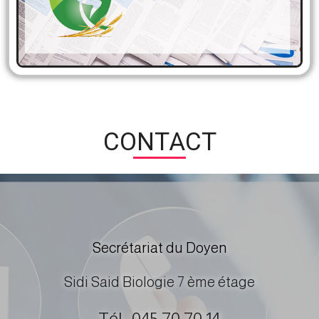
des enseignants de l’Université de Mascara
CONTACT
Secrétariat du Doyen
Sidi Said Biologie 7 ème étage
Tél. :045 70 70 14