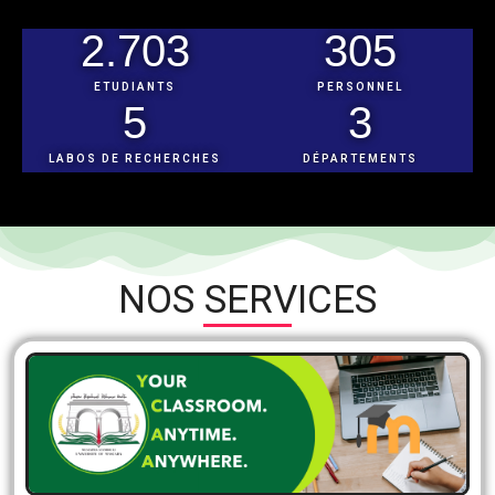
2.703
305
ETUDIANTS
PERSONNEL
5
3
LABOS DE RECHERCHES
DÉPARTEMENTS
NOS SERVICES
La Plateforme moodle
Espace pédagogique en ligne, qui permet aux
enseignants d’organiser leurs ressources
pédagogiques aux étudiants …