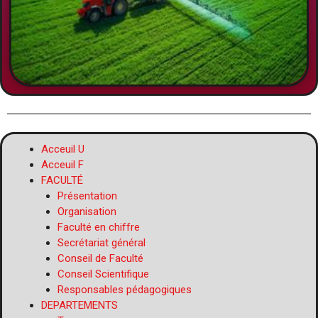
Acceuil U
Acceuil F
FACULTÉ
Présentation
Organisation
Faculté en chiffre
Secrétariat général
Conseil de Faculté
Conseil Scientifique
Responsables pédagogiques
DEPARTEMENTS