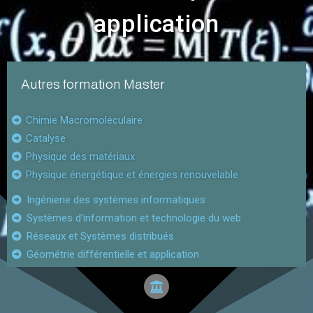
application
Autres formation Master
Chimie Macromoléculaire
Catalyse
Physique des matériaux​
Physique énergétique et énergies renouvelable
Ingénierie des systèmes informatiques
Systèmes d’information et technologie du web
Réseaux et Systèmes distribués
Géométrie différentielle et application