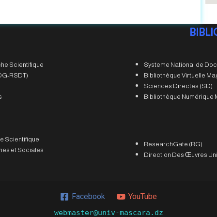
BIBL
he Scientifique
Systeme National de Doc
 (DG-RSDT)
Bibliothèque Virtuelle M
Sciences Directes (SD)
s
Bibliothèque Numérique 
e Scientifique
ResearchGate (RG)
es et Sociales
Direction Des Œuvres Uni
Facebook
YouTube
webmaster@univ-mascara.dz