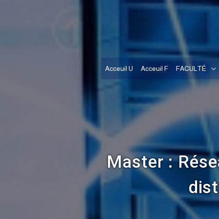
Acceuil U
Acceuil F
FACULTÉ
Master : Rés
dis