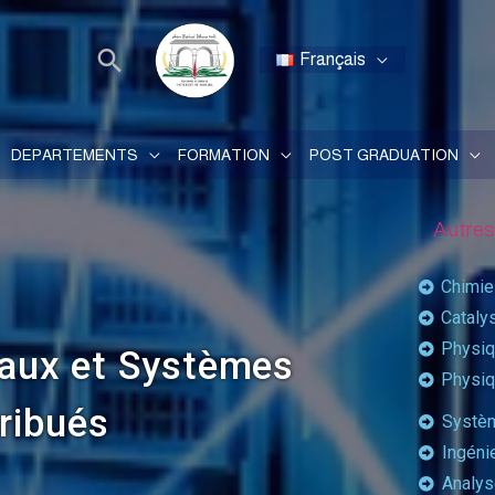
Français
DEPARTEMENTS
FORMATION
POST GRADUATION
Autres
Chimie
Cataly
Physiq
eaux et Systèmes
Physiq
tribués
Systèm
Ingéni
Analys