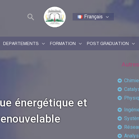
Français
DEPARTEMENTS
FORMATION
POST GRADUATION
Autres
Chimie
Cataly
Physiq
ue énergétique et
Ingéni
renouvelable
Systèm
Réseau
Analys