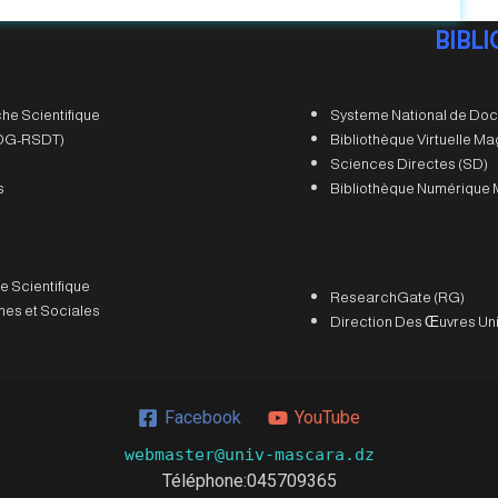
BIBL
he Scientifique
Systeme National de Doc
 (DG-RSDT)
Bibliothèque Virtuelle M
Sciences Directes (SD)
s
Bibliothèque Numérique 
e Scientifique
ResearchGate (RG)
es et Sociales
Direction Des Œuvres Uni
Facebook
YouTube
webmaster@univ-mascara.dz
Téléphone:
045709365