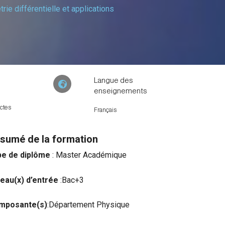
ie différentielle et applications
Langue des
enseignements
ctes
Français
sumé de la formation
pe de diplôme
: Master Académique
eau(x) d’entrée
:Bac+3
mposante(s)
:Département Physique