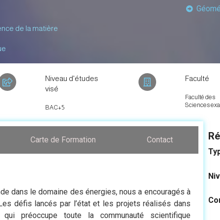
Géométr
nce de la matière
ue
Niveau d'études
Faculté
visé
Faculté des
Sciences exa
BAC+5
Ré
Carte de Formation
Contact
Ty
Niv
de dans le domaine des énergies, nous a encouragés à
Co
es défis lancés par l’état et les projets réalisés dans
 qui préoccupe toute la communauté scientifique