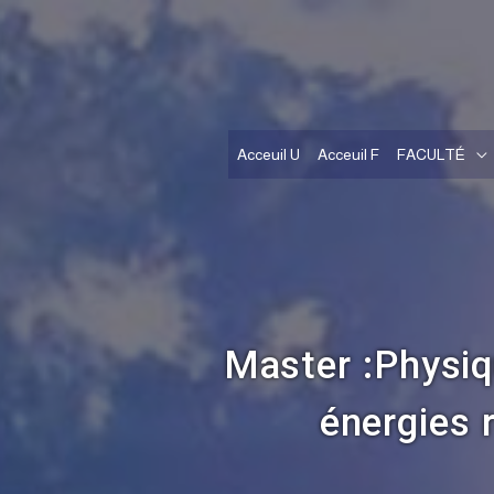
Acceuil U
Acceuil F
FACULTÉ
Master :Physiq
énergies 