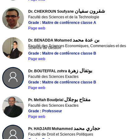
شقرون سفيان
Dr. CHEKROUN Soufyane
Faculté des Sciences et de la Technologie
Grade : Maitre de conférence classe A
Page web
بن عدة محمد
Dr. BENADDA Mohamed
Faculté des Sciences Economiques, Commerciales et des
Science de Gestion
Grade : Maitre de conférence classe B
Page web
بوتفال زهرة
Dr. BOUTEFFAL zohra
Faculté des Sciences Exactes
Grade : Maitre de conférence classe B
Page web
مفتاح بوجلال
Pr. Meftah Boudjelal
Faculté des Sciences Exactes
Grade : Professeur
Page web
حجاري محمد
Pr. HADJARI Mohammed
Faculté de Droit et Sciences Politiques