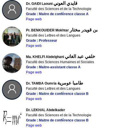
قايدي العوني
Dr. GAIDI Laouni
Faculté des Sciences et de la Technologie
Grade : Maitre de conférence classe A
Page web
بن قويدر مختار
Pr. BENKOUIDER Mokhtar
Faculté des Lettres et des Langues
Grade : Professeur
Page web
خلفي عبد الغاني
Ma. KHELFI Abdelghani
Faculté des Sciences Humaines et Sociales
Grade : Maitre-assistant classe A
Page web
طامبا عومرية
Dr. TAMBA Oumria
Faculté des Lettres et des Langues
Grade : Maitre de conférence classe B
Page web
Dr. LEKHAL Abdelkader
Faculté des Sciences et de la Technologie
Grade : Maitre de conférence classe B
Page web