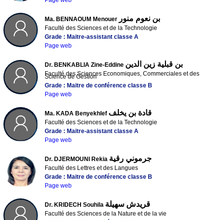
بن نعوم منور
Ma. BENNAOUM Menouer
Faculté des Sciences et de la Technologie
Grade : Maitre-assistant classe A
Page web
بن قبلية زين الدين
Dr. BENKABLIA Zine-Eddine
Faculté des Sciences Economiques, Commerciales et des
Science de Gestion
Grade : Maitre de conférence classe B
Page web
قادة بن يخلف
Ma. KADA Benyekhlef
Faculté des Sciences et de la Technologie
Grade : Maitre-assistant classe A
Page web
جرموني رقية
Dr. DJERMOUNI Rekia
Faculté des Lettres et des Langues
Grade : Maitre de conférence classe B
Page web
قريدش سهيلة
Dr. KRIDECH Souhila
Faculté des Sciences de la Nature et de la vie