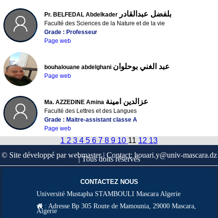
بلفضل عبدالقادر
Pr. BELFEDAL Abdelkader
Faculté des Sciences de la Nature et de la vie
Grade : Professeur
Page web
عبد الغني بوحلوان
bouhalouane abdelghani
Page web
عزالدين امينة
Ma. AZZEDINE Amina
Faculté des Lettres et des Langues
Grade : Maitre-assistant classe A
Page web
1
2
3
4
5
6
7
8
9
10
11
12
13
© Site développé par webmaster | Contact: houari.y@univ-mascara.dz
| Tous doits réservés
CONTACTEZ NOUS
Université Mustapha STAMBOULI Mascara Algerie
:
Adresse Bp 305 Route de Mamounia, 29000 Mascara,
Algerie