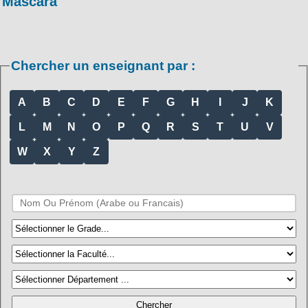
Mascara
Chercher un enseignant par :
A
B
C
D
E
F
G
H
I
J
K
L
M
N
O
P
Q
R
S
T
U
V
W
X
Y
Z