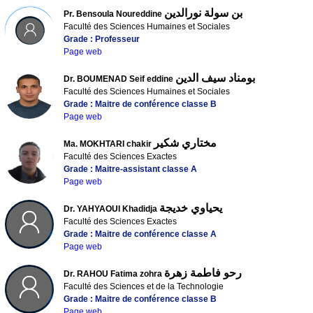
بن سولة نورالدين
Pr. Bensoula Noureddine
Faculté des Sciences Humaines et Sociales
Grade : Professeur
Page web
بومناد سيف الدين
Dr. BOUMENAD Seif eddine
Faculté des Sciences Humaines et Sociales
Grade : Maitre de conférence classe B
Page web
مختاري شكير
Ma. MOKHTARI chakir
Faculté des Sciences Exactes
Grade : Maitre-assistant classe A
Page web
يحياوي خديجة
Dr. YAHYAOUI Khadidja
Faculté des Sciences Exactes
Grade : Maitre de conférence classe A
Page web
رحو فاطمة زهرة
Dr. RAHOU Fatima zohra
Faculté des Sciences et de la Technologie
Grade : Maitre de conférence classe B
Page web