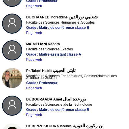
Grade : Professeur
Page web
شعنبي نورالدين
Dr. CHAANEBI noreddine
Faculté des Sciences Humaines et Sociales
Grade : Maitre de conférence classe B
Page web
Ma. MELIANI Nacera
Faculté des Sciences Exactes
Grade : Maitre-assistant classe A
Page web
ثابتي الحبيب
Pr. Tabeti Habib
Faculté des Sciences Economiques, Commerciales et des
Science de Gestion
Grade : Professeur
Page web
بورعدة امال
Dr. BOURAADA Amel
Faculté des Sciences et de la Technologie
Grade : Maitre de conférence classe B
Page web
بن زكورة العونية
Dr. BENZEKKOURA laounia