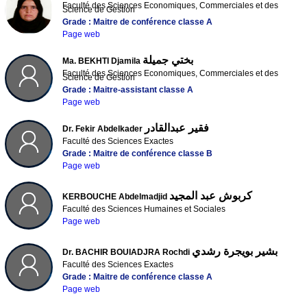
Faculté des Sciences Economiques, Commerciales et des
Science de Gestion
Grade : Maitre de conférence classe A
Page web
بختي جميلة
Ma. BEKHTI Djamila
Faculté des Sciences Economiques, Commerciales et des
Science de Gestion
Grade : Maitre-assistant classe A
Page web
فقير عبدالقادر
Dr. Fekir Abdelkader
Faculté des Sciences Exactes
Grade : Maitre de conférence classe B
Page web
كربوش عبد المجيد
KERBOUCHE Abdelmadjid
Faculté des Sciences Humaines et Sociales
Page web
بشير بويجرة رشدي
Dr. BACHIR BOUIADJRA Rochdi
Faculté des Sciences Exactes
Grade : Maitre de conférence classe A
Page web