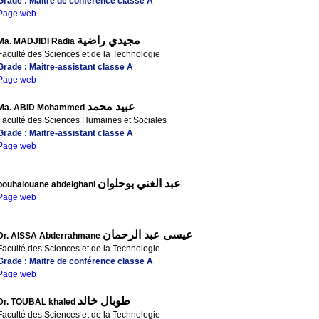
Grade : Maitre de conférence classe A
Page web
مجيدي راضية
Ma. MADJIDI Radia
Faculté des Sciences et de la Technologie
Grade : Maitre-assistant classe A
Page web
عبيد محمد
Ma. ABID Mohammed
Faculté des Sciences Humaines et Sociales
Grade : Maitre-assistant classe A
Page web
عبد الغني بوحلوان
bouhalouane abdelghani
Page web
عيسى عبد الرحمان
Dr. AISSA Abderrahmane
Faculté des Sciences et de la Technologie
Grade : Maitre de conférence classe A
Page web
طوبال خالد
Dr. TOUBAL khaled
Faculté des Sciences et de la Technologie