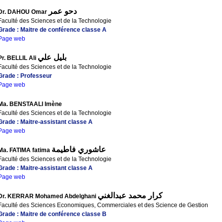
دحو عمر
Dr. DAHOU Omar
Faculté des Sciences et de la Technologie
Grade : Maitre de conférence classe A
Page web
بليل علي
Pr. BELLIL Ali
Faculté des Sciences et de la Technologie
Grade : Professeur
Page web
Ma. BENSTAALI Imène
Faculté des Sciences et de la Technologie
Grade : Maitre-assistant classe A
Page web
عاشوري فاطيمة
Ma. FATIMA fatima
Faculté des Sciences et de la Technologie
Grade : Maitre-assistant classe A
Page web
كرار محمد عبدالغني
Dr. KERRAR Mohamed Abdelghani
Faculté des Sciences Economiques, Commerciales et des Science de Gestion
Grade : Maitre de conférence classe B