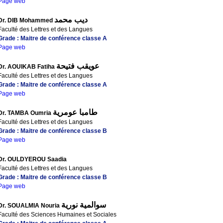
Page web
ديب محمد
Dr. DIB Mohammed
Faculté des Lettres et des Langues
Grade : Maitre de conférence classe A
Page web
عويقب فتيحة
Dr. AOUIKAB Fatiha
Faculté des Lettres et des Langues
Grade : Maitre de conférence classe A
Page web
طامبا عومرية
Dr. TAMBA Oumria
Faculté des Lettres et des Langues
Grade : Maitre de conférence classe B
Page web
Dr. OULDYEROU Saadia
Faculté des Lettres et des Langues
Grade : Maitre de conférence classe B
Page web
سوالمية نورية
Dr. SOUALMIA Nouria
Faculté des Sciences Humaines et Sociales