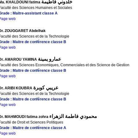
خلدوني فاطيمة
Ma. KHALDOUNI fatima
Faculté des Sciences Humaines et Sociales
Grade : Maitre-assistant classe A
Page web
Dr. ZOUGGARET Abdelhak
Faculté des Sciences et de la Technologie
Grade : Maitre de conférence classe B
Page web
عمارو يمينة
Dr. AMAROU YAMINA
Faculté des Sciences Economiques, Commerciales et des Science de Gestion
Grade : Maitre de conférence classe B
Page web
عريبي كوبرة
Dr. ARIBI KOUBRA
Faculté des Sciences et de la Technologie
Grade : Maitre de conférence classe B
Page web
محمودي فاطمة الزهراء
Dr. MAHMOUDI fatima zohra
Faculté de Droit et Sciences Politiques
Grade : Maitre de conférence classe A
Page web