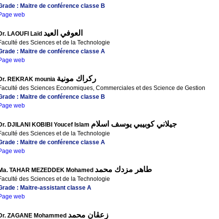
Grade : Maitre de conférence classe B
Page web
العوفي العيد
Dr. LAOUFI Laïd
Faculté des Sciences et de la Technologie
Grade : Maitre de conférence classe A
Page web
ركراك مونية
Dr. REKRAK mounia
Faculté des Sciences Economiques, Commerciales et des Science de Gestion
Grade : Maitre de conférence classe B
Page web
جيلاني كوبيبي يوسف اسلام
Dr. DJILANI KOBIBI Youcef Islam
Faculté des Sciences et de la Technologie
Grade : Maitre de conférence classe A
Page web
طاهر مزدك محمد
Ma. TAHAR MEZEDDEK Mohamed
Faculté des Sciences et de la Technologie
Grade : Maitre-assistant classe A
Page web
زعڨان محمد
Dr. ZAGANE Mohammed