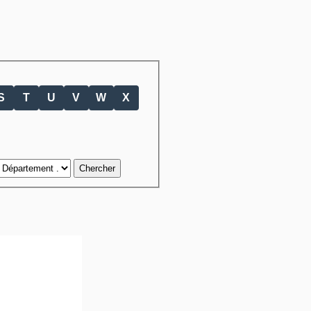
S
T
U
V
W
X