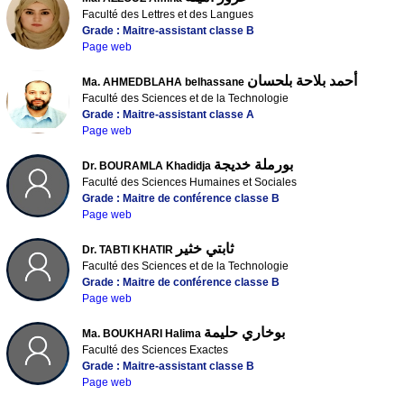
Faculté des Lettres et des Langues
Grade : Maitre-assistant classe B
Page web
أحمد بلاحة بلحسان
Ma. AHMEDBLAHA belhassane
Faculté des Sciences et de la Technologie
Grade : Maitre-assistant classe A
Page web
بورملة خديجة
Dr. BOURAMLA Khadidja
Faculté des Sciences Humaines et Sociales
Grade : Maitre de conférence classe B
Page web
ثابتي خثير
Dr. TABTI KHATIR
Faculté des Sciences et de la Technologie
Grade : Maitre de conférence classe B
Page web
بوخاري حليمة
Ma. BOUKHARI Halima
Faculté des Sciences Exactes
Grade : Maitre-assistant classe B
Page web