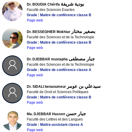
بودية شريفة
Dr. BOUDIA Chérifa
Faculté des Sciences Exactes
Grade : Maitre de conférence classe B
Page web
بصغير مختار
Dr. BESSEGHIER Mokhtar
Faculté des Sciences et de la Technologie
Grade : Maitre de conférence classe B
Page web
جبار مصطفى
Dr. DJEBBAR mustapha
Faculté des Sciences et de la Technologie
Grade : Maitre de conférence classe A
Page web
سيدعلي بن عومر
Dr. SIDALI benaoumeur
Faculté de Droit et Sciences Politiques
Grade : Maitre de conférence classe B
Page web
جبار حسن
Ma. DJEBBAR Hassen
Faculté des Lettres et des Langues
Grade : Maitre-assistant classe A
Page web