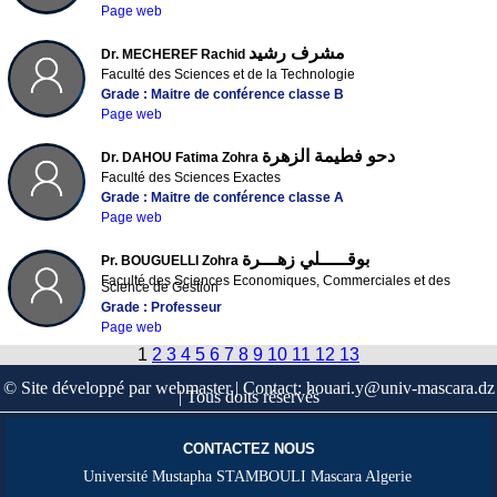
Page web
مشرف رشيد
Dr. MECHEREF Rachid
Faculté des Sciences et de la Technologie
Grade : Maitre de conférence classe B
Page web
دحو فطيمة الزهرة
Dr. DAHOU Fatima Zohra
Faculté des Sciences Exactes
Grade : Maitre de conférence classe A
Page web
بوقـــــلي زهـــرة
Pr. BOUGUELLI Zohra
Faculté des Sciences Economiques, Commerciales et des
Science de Gestion
Grade : Professeur
Page web
1
2
3
4
5
6
7
8
9
10
11
12
13
© Site développé par webmaster | Contact: houari.y@univ-mascara.dz
| Tous doits réservés
CONTACTEZ NOUS
Université Mustapha STAMBOULI Mascara Algerie