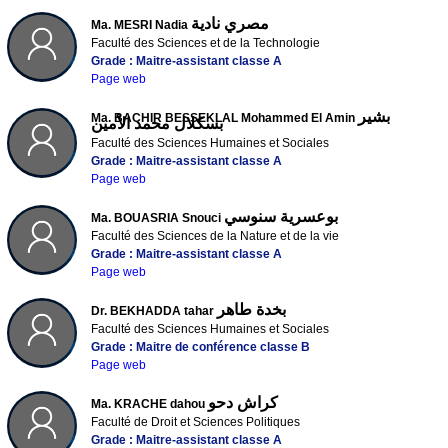
مصري نادية
Ma. MESRI Nadia
Faculté des Sciences et de la Technologie
Grade : Maitre-assistant classe A
Page web
بشير
Ma. BACHIR BESSEKLAL Mohammed El Amin
بسكلال محمد الأمين
Faculté des Sciences Humaines et Sociales
Grade : Maitre-assistant classe A
Page web
بوعسرية سنوسي
Ma. BOUASRIA Snouci
Faculté des Sciences de la Nature et de la vie
Grade : Maitre-assistant classe A
Page web
بخدة طاهر
Dr. BEKHADDA tahar
Faculté des Sciences Humaines et Sociales
Grade : Maitre de conférence classe B
Page web
كراش دحو
Ma. KRACHE dahou
Faculté de Droit et Sciences Politiques
Grade : Maitre-assistant classe A