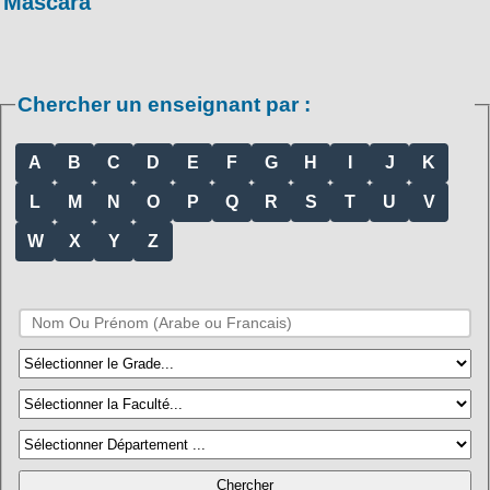
Mascara
Chercher un enseignant par :
A
B
C
D
E
F
G
H
I
J
K
L
M
N
O
P
Q
R
S
T
U
V
W
X
Y
Z