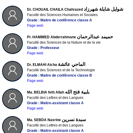
شوايل شايلة شهرزاد
Dr. CHOUAIL CHAILA Chahrazed
Faculté des Sciences Humaines et Sociales
Grade : Maitre de conférence classe A
Page web
حميمد عبدالرحمان
Pr. HAMIMED Abderrahmane
Faculté des Sciences de la Nature et de la vie
Grade : Professeur
Page web
الماحي عائشة
Dr. ELMAHI Aicha
Faculté des Sciences et de la Technologie
Grade : Maitre de conférence classe B
Page web
بلبية فتح الله
Ma. BELBIA feth Allah
Faculté des Lettres et des Langues
Grade : Maitre-assistant classe A
Page web
سبدة نسرين
Ma. SEBDA Nasrine
Faculté des Lettres et des Langues
Grade : Maitre-assistant classe A