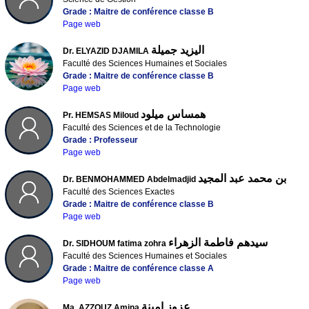
Grade : Maitre de conférence classe B
Page web
اليزيد جميلة
Dr. ELYAZID DJAMILA
Faculté des Sciences Humaines et Sociales
Grade : Maitre de conférence classe B
Page web
همساس ميلود
Pr. HEMSAS Miloud
Faculté des Sciences et de la Technologie
Grade : Professeur
Page web
بن محمد عبد المجيد
Dr. BENMOHAMMED Abdelmadjid
Faculté des Sciences Exactes
Grade : Maitre de conférence classe B
Page web
سيدهم فاطمة الزهراء
Dr. SIDHOUM fatima zohra
Faculté des Sciences Humaines et Sociales
Grade : Maitre de conférence classe A
Page web
عزوز امينة
Ma. AZZOUZ Amina