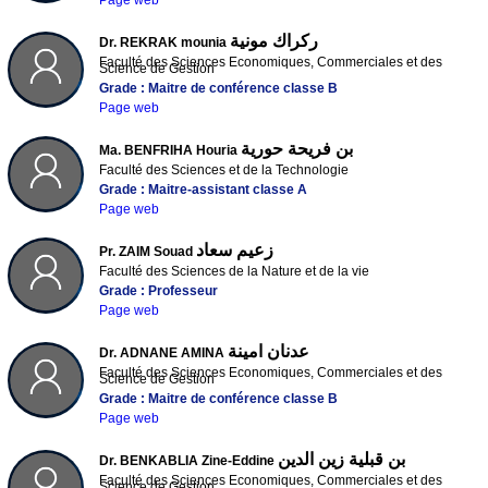
ركراك مونية
Dr. REKRAK mounia
Faculté des Sciences Economiques, Commerciales et des
Science de Gestion
Grade : Maitre de conférence classe B
Page web
بن فريحة حورية
Ma. BENFRIHA Houria
Faculté des Sciences et de la Technologie
Grade : Maitre-assistant classe A
Page web
زعيم سعاد
Pr. ZAIM Souad
Faculté des Sciences de la Nature et de la vie
Grade : Professeur
Page web
عدنان امينة
Dr. ADNANE AMINA
Faculté des Sciences Economiques, Commerciales et des
Science de Gestion
Grade : Maitre de conférence classe B
Page web
بن قبلية زين الدين
Dr. BENKABLIA Zine-Eddine
Faculté des Sciences Economiques, Commerciales et des
Science de Gestion