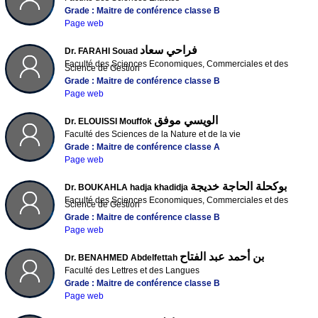
Grade : Maitre de conférence classe B
Page web
فراحي سعاد
Dr. FARAHI Souad
Faculté des Sciences Economiques, Commerciales et des
Science de Gestion
Grade : Maitre de conférence classe B
Page web
الويسي موفق
Dr. ELOUISSI Mouffok
Faculté des Sciences de la Nature et de la vie
Grade : Maitre de conférence classe A
Page web
بوكحلة الحاجة خديجة
Dr. BOUKAHLA hadja khadidja
Faculté des Sciences Economiques, Commerciales et des
Science de Gestion
Grade : Maitre de conférence classe B
Page web
بن أحمد عبد الفتاح
Dr. BENAHMED Abdelfettah
Faculté des Lettres et des Langues
Grade : Maitre de conférence classe B
Page web