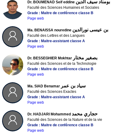
بومناد سيف الدين
Dr. BOUMENAD Seif eddine
Faculté des Sciences Humaines et Sociales
Grade : Maitre de conférence classe B
Page web
بن عيسى نورالدين
Ma. BENAISSA nouredine
Faculté des Lettres et des Langues
Grade : Maitre-assistant classe A
Page web
بصغير مختار
Dr. BESSEGHIER Mokhtar
Faculté des Sciences et de la Technologie
Grade : Maitre de conférence classe B
Page web
سياد بن عمر
Ma. SIAD Benamar
Faculté des Sciences Exactes
Grade : Maitre-assistant classe A
Page web
حجاري محمد
Dr. HADJARI Mohammed
Faculté des Sciences de la Nature et de la vie
Grade : Maitre de conférence classe B
Page web