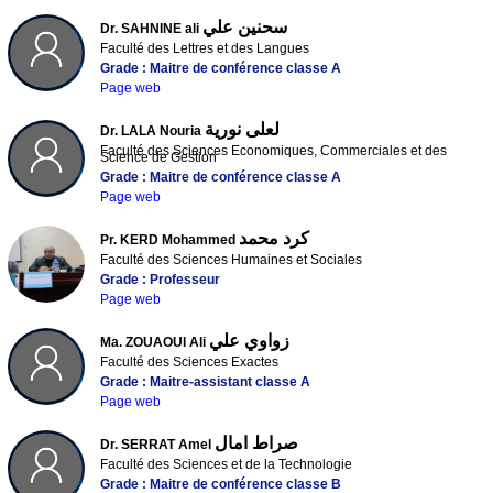
سحنين علي
Dr. SAHNINE ali
Faculté des Lettres et des Langues
Grade : Maitre de conférence classe A
Page web
لعلى نورية
Dr. LALA Nouria
Faculté des Sciences Economiques, Commerciales et des
Science de Gestion
Grade : Maitre de conférence classe A
Page web
كرد محمد
Pr. KERD Mohammed
Faculté des Sciences Humaines et Sociales
Grade : Professeur
Page web
زواوي علي
Ma. ZOUAOUI Ali
Faculté des Sciences Exactes
Grade : Maitre-assistant classe A
Page web
صراط امال
Dr. SERRAT Amel
Faculté des Sciences et de la Technologie
Grade : Maitre de conférence classe B