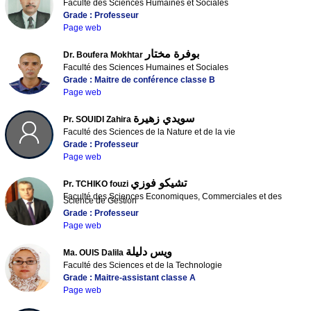
Faculté des Sciences Humaines et Sociales
Grade : Professeur
Page web
بوفرة مختار
Dr. Boufera Mokhtar
Faculté des Sciences Humaines et Sociales
Grade : Maitre de conférence classe B
Page web
سويدي زهيرة
Pr. SOUIDI Zahira
Faculté des Sciences de la Nature et de la vie
Grade : Professeur
Page web
تشيكو فوزي
Pr. TCHIKO fouzi
Faculté des Sciences Economiques, Commerciales et des
Science de Gestion
Grade : Professeur
Page web
ويس دليلة
Ma. OUIS Dalila
Faculté des Sciences et de la Technologie
Grade : Maitre-assistant classe A
Page web