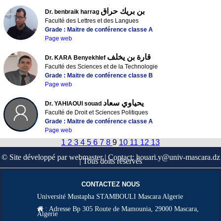
بن بريك حراق
Dr. benbraik harrag
Faculté des Lettres et des Langues
Grade : Maitre de conférence classe A
Page web
قارة بن يخلف
Dr. KARA Benyekhlef
Faculté des Sciences et de la Technologie
Grade : Maitre de conférence classe B
Page web
يحياوي سعاد
Dr. YAHIAOUI souad
Faculté de Droit et Sciences Politiques
Grade : Maitre de conférence classe A
Page web
1
2
3
4
5
6
7
8
9
10
11
12
13
© Site développé par webmaster | Contact: houari.y@univ-mascara.dz
| Tous doits réservés
CONTACTEZ NOUS
Université Mustapha STAMBOULI Mascara Algerie
:
Adresse Bp 305 Route de Mamounia, 29000 Mascara,
Algerie