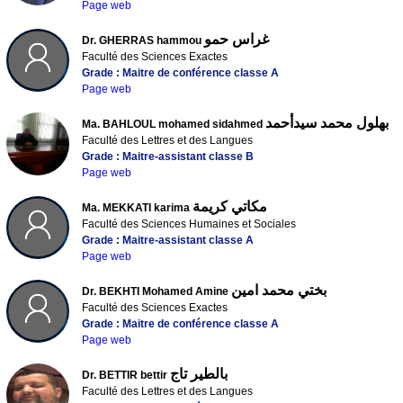
Page web
غراس حمو
Dr. GHERRAS hammou
Faculté des Sciences Exactes
Grade : Maitre de conférence classe A
Page web
بهلول محمد سيدأحمد
Ma. BAHLOUL mohamed sidahmed
Faculté des Lettres et des Langues
Grade : Maitre-assistant classe B
Page web
مكاتي كريمة
Ma. MEKKATI karima
Faculté des Sciences Humaines et Sociales
Grade : Maitre-assistant classe A
Page web
بختي محمد امين
Dr. BEKHTI Mohamed Amine
Faculté des Sciences Exactes
Grade : Maitre de conférence classe A
Page web
بالطير تاج
Dr. BETTIR bettir
Faculté des Lettres et des Langues