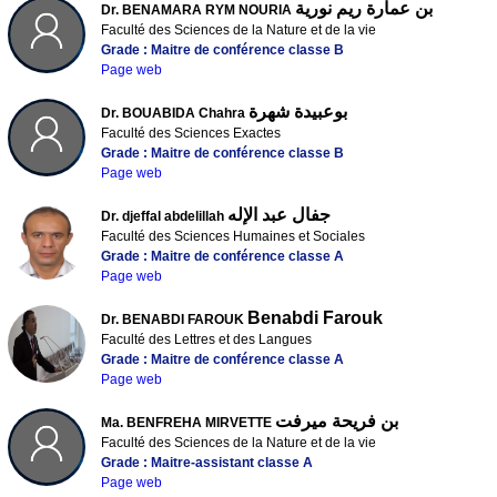
بن عمارة ريم نورية
Dr. BENAMARA RYM NOURIA
Faculté des Sciences de la Nature et de la vie
Grade : Maitre de conférence classe B
Page web
بوعبيدة شهرة
Dr. BOUABIDA Chahra
Faculté des Sciences Exactes
Grade : Maitre de conférence classe B
Page web
جفال عبد الإله
Dr. djeffal abdelillah
Faculté des Sciences Humaines et Sociales
Grade : Maitre de conférence classe A
Page web
Benabdi Farouk
Dr. BENABDI FAROUK
Faculté des Lettres et des Langues
Grade : Maitre de conférence classe A
Page web
بن فريحة ميرفت
Ma. BENFREHA MIRVETTE
Faculté des Sciences de la Nature et de la vie
Grade : Maitre-assistant classe A
Page web