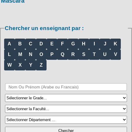
Mascara
Chercher un enseignant par :
A
B
C
D
E
F
G
H
I
J
K
L
M
N
O
P
Q
R
S
T
U
V
W
X
Y
Z