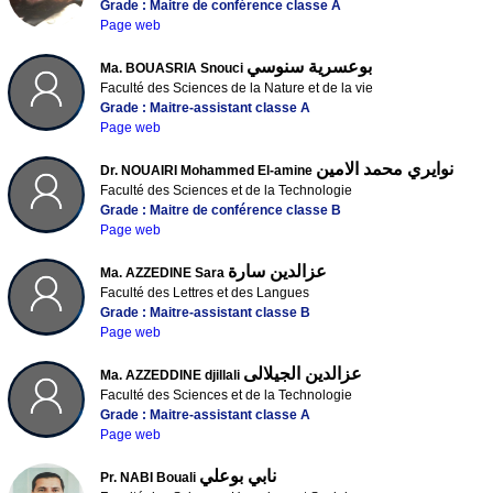
Grade : Maitre de conférence classe A
Page web
بوعسرية سنوسي
Ma. BOUASRIA Snouci
Faculté des Sciences de la Nature et de la vie
Grade : Maitre-assistant classe A
Page web
نوايري محمد الامين
Dr. NOUAIRI Mohammed El-amine
Faculté des Sciences et de la Technologie
Grade : Maitre de conférence classe B
Page web
عزالدين سارة
Ma. AZZEDINE Sara
Faculté des Lettres et des Langues
Grade : Maitre-assistant classe B
Page web
عزالدين الجيلالى
Ma. AZZEDDINE djillali
Faculté des Sciences et de la Technologie
Grade : Maitre-assistant classe A
Page web
نابي بوعلي
Pr. NABI Bouali