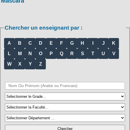
Mascara
Chercher un enseignant par :
A
B
C
D
E
F
G
H
I
J
K
L
M
N
O
P
Q
R
S
T
U
V
W
X
Y
Z