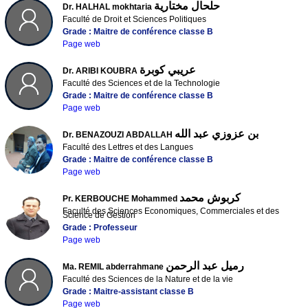
حلحال مختارية
Dr. HALHAL mokhtaria
Faculté de Droit et Sciences Politiques
Grade : Maitre de conférence classe B
Page web
عريبي كوبرة
Dr. ARIBI KOUBRA
Faculté des Sciences et de la Technologie
Grade : Maitre de conférence classe B
Page web
بن عزوزي عبد الله
Dr. BENAZOUZI ABDALLAH
Faculté des Lettres et des Langues
Grade : Maitre de conférence classe B
Page web
كربوش محمد
Pr. KERBOUCHE Mohammed
Faculté des Sciences Economiques, Commerciales et des
Science de Gestion
Grade : Professeur
Page web
رميل عبد الرحمن
Ma. REMIL abderrahmane
Faculté des Sciences de la Nature et de la vie
Grade : Maitre-assistant classe B
Page web