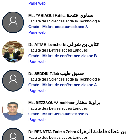
Page web
يحياوي فتيحة
Ma. YAHIAOUI Fatiha
Faculté des Sciences et de la Technologie
Grade : Maitre-assistant classe A
Page web
عتابي بن شرقي
Dr. ATTABI bencherki
Faculté des Lettres et des Langues
Grade : Maitre de conférence classe B
Page web
صديق طيب
Dr. SEDDIK Taïeb
Faculté des Sciences et de la Technologie
Grade : Maitre de conférence classe A
Page web
بزاوية مختار
Ma. BEZZAOUYA mokhtar
Faculté des Lettres et des Langues
Grade : Maitre-assistant classe B
Page web
بن عطاء فاطمة الزهراء
Dr. BENATTA Fatima Zohra
Faculté des Lettres et des Langues