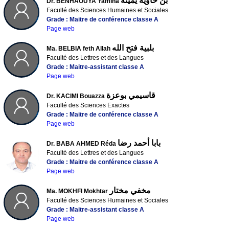
بن حاوية يمينة
Dr. BENHAOUYA Yamina
Faculté des Sciences Humaines et Sociales
Grade : Maitre de conférence classe A
Page web
بلبية فتح الله
Ma. BELBIA feth Allah
Faculté des Lettres et des Langues
Grade : Maitre-assistant classe A
Page web
قاسيمي بوعزة
Dr. KACIMI Bouazza
Faculté des Sciences Exactes
Grade : Maitre de conférence classe A
Page web
بابا أحمد رضا
Dr. BABA AHMED Réda
Faculté des Lettres et des Langues
Grade : Maitre de conférence classe A
Page web
مخفي مختار
Ma. MOKHFI Mokhtar
Faculté des Sciences Humaines et Sociales
Grade : Maitre-assistant classe A
Page web