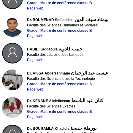
Grade : Maitre de conférence classe B
Page web
بومناد سيف الدين
Dr. BOUMENAD Seif eddine
Faculté des Sciences Humaines et Sociales
Grade : Maitre de conférence classe B
Page web
حبيب قادوية
HABIB Kaddaouia
Faculté des Lettres et des Langues
Page web
عيسى عبد الرحمان
Dr. AISSA Abderrahmane
Faculté des Sciences et de la Technologie
Grade : Maitre de conférence classe A
Page web
كنان عبد الباسط
Dr. KENANE Abdelbassat
Faculté des Sciences Exactes
Grade : Maitre de conférence classe B
Page web
بورملة خديجة
Dr. BOURAMLA Khadidja