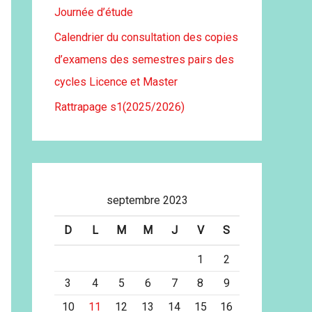
Journée d’étude
Calendrier du consultation des copies
d’examens des semestres pairs des
cycles Licence et Master
Rattrapage s1(2025/2026)
septembre 2023
D
L
M
M
J
V
S
1
2
3
4
5
6
7
8
9
10
11
12
13
14
15
16