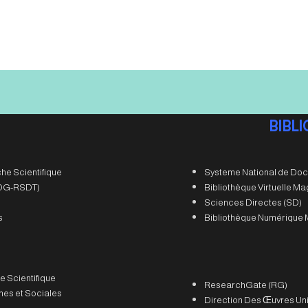
24
BIBL
he Scientifique
Systeme National de Doc
 (DG-RSDT)
Bibliothèque Virtuelle M
Sciences Directes (SD)
s
Bibliothèque Numérique 
e Scientifique
ResearchGate (RG)
es et Sociales
Direction Des Œuvres Uni