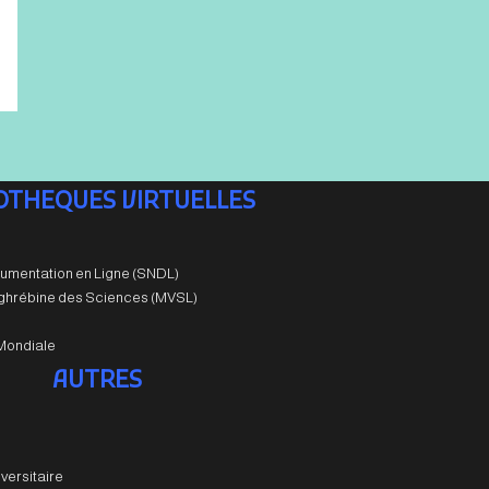
IOTHEQUES VIRTUELLES
umentation en Ligne (SNDL)
aghrébine des Sciences (MVSL)
Mondiale
AUTRES
versitaire