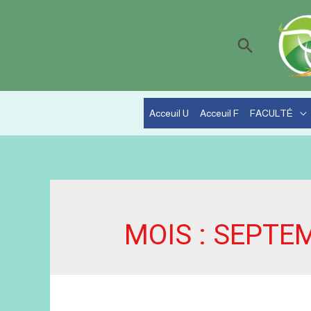
Recherc
Acceuil U
Acceuil F
FACULTÉ
MOIS :
SEPTEM