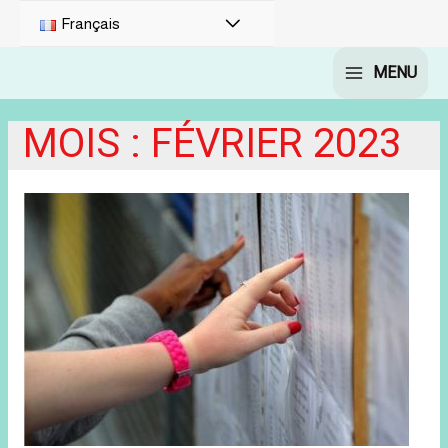
PERMUTATEUR
Français
DE
MENU
MAIN
MENU
MENU
MOIS :
FÉVRIER 2023