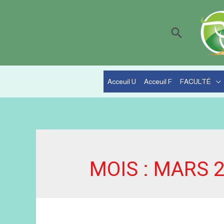
Recherc
Acceuil U
Acceuil F
FACULTÉ
MOIS :
MARS 2