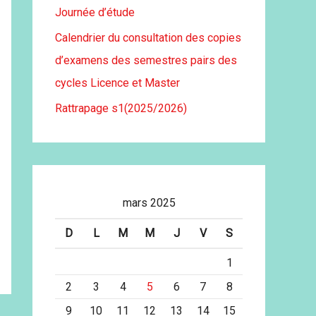
Journée d’étude
Calendrier du consultation des copies
d’examens des semestres pairs des
cycles Licence et Master
Rattrapage s1(2025/2026)
mars 2025
D
L
M
M
J
V
S
1
2
3
4
5
6
7
8
9
10
11
12
13
14
15