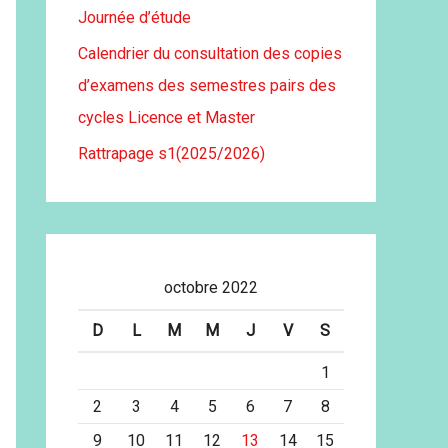
Journée d’étude
Calendrier du consultation des copies
d’examens des semestres pairs des
cycles Licence et Master
Rattrapage s1(2025/2026)
octobre 2022
D
L
M
M
J
V
S
1
2
3
4
5
6
7
8
9
10
11
12
13
14
15