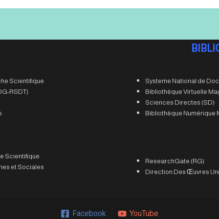
BIBL
he Scientifique
Systeme National de Doc
 (DG-RSDT)
Bibliothèque Virtuelle M
Sciences Directes (SD)
s
Bibliothèque Numérique 
e Scientifique
ResearchGate (RG)
es et Sociales
Direction Des Œuvres Uni
Facebook
YouTube