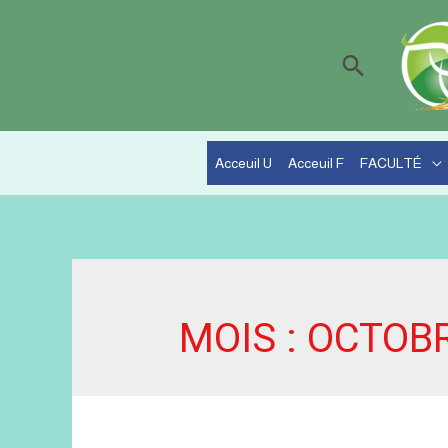
Recherc
Acceuil U
Acceuil F
FACULTÉ
MOIS :
OCTOBR