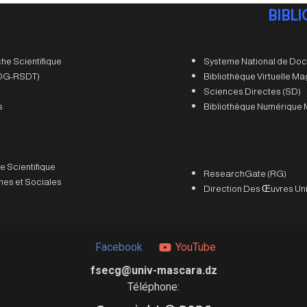
BIBL
he Scientifique
Systeme National de Doc
 (DG-RSDT)
Bibliothèque Virtuelle M
Sciences Directes (SD)
s
Bibliothèque Numérique 
e Scientifique
ResearchGate (RG)
es et Sociales
Direction Des Œuvres Uni
Facebook
YouTube
fsecg@univ-mascara.dz
Téléphone: