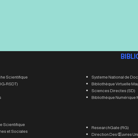
BIBL
he Scientifique
Systeme National de Doc
 (DG-RSDT)
Bibliothèque Virtuelle M
Sciences Directes (SD)
s
Bibliothèque Numérique 
e Scientifique
ResearchGate (RG)
es et Sociales
Direction Des Œuvres Uni