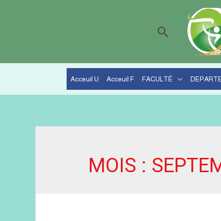
Recherche
Acceuil U
Acceuil F
FACULTÉ
DEPART
MOIS :
SEPTEM