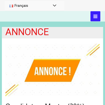
PERMUTATEUR
Français
DE
MAI
MENU
ANNONCE
MEN