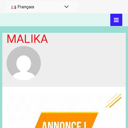
PERMUTATEUR
Français
DE
MAI
MENU
MALIKA
MEN