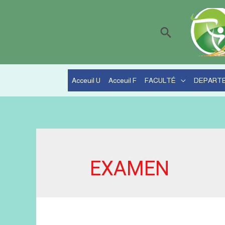
Recherche
Acceuil U
Acceuil F
FACULTÉ
DEPART
EXAMEN