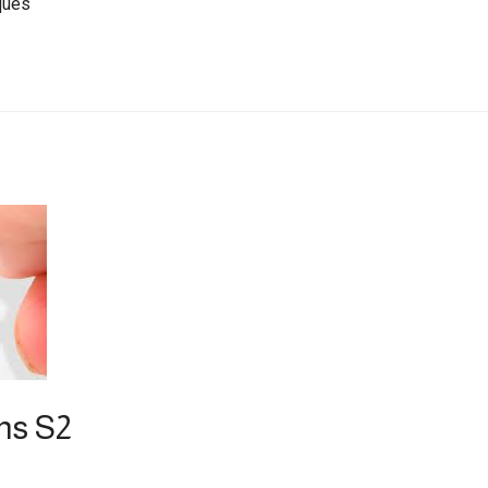
iques
ns S2