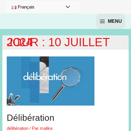
PERMUTATEUR
Français
DE
MENU
MAIN
MENU
MENU
JOUR :
10 JUILLET 2024
Délibération
délibération
/ Par
malika