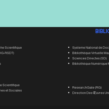
BIBL
he Scientifique
Systeme National de Doc
 (DG-RSDT)
Bibliothèque Virtuelle M
Sciences Directes (SD)
s
Bibliothèque Numérique 
e Scientifique
ResearchGate (RG)
es et Sociales
Direction Des Œuvres Uni