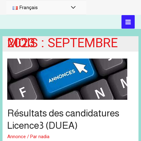
PERMUTATEUR
Français
DE
MAI
MENU
MOIS :
SEPTEMBRE 2023
MEN
Résultats des candidatures
Licence3 (DUEA)
Annonce
/ Par
nadia