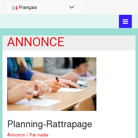
PERMUTATEUR
Français
DE
MAI
MENU
ANNONCE
MEN
Planning-Rattrapage
Annonce
/ Par
nadia