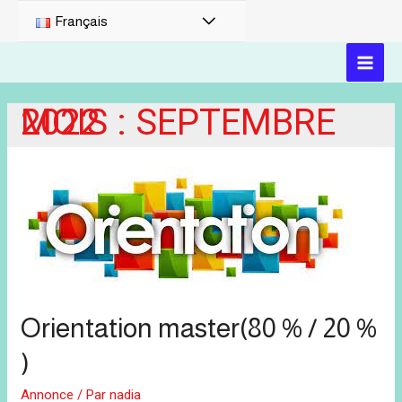
PERMUTATEUR
Français
DE
MAI
MENU
MOIS :
SEPTEMBRE 2022
MEN
Orientation master(80 % / 20 %
)
Annonce
/ Par
nadia