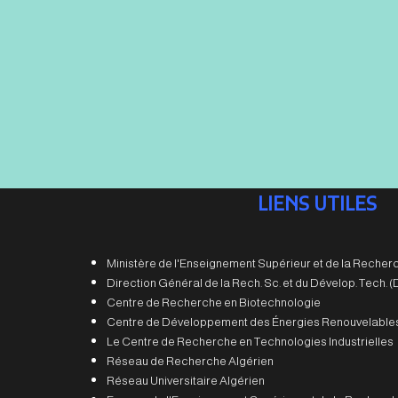
LIENS UTILES
Ministère de l'Enseignement Supérieur et de la Recherc
Direction Général de la Rech. Sc. et du Dévelop. Tech.
Centre de Recherche en Biotechnologie
Centre de Développement des Énergies Renouvelable
Le Centre de Recherche en Technologies Industrielles
Réseau de Recherche Algérien
Réseau Universitaire Algérien