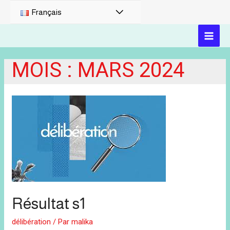
PERMUTATEUR
Français
DE
MAI
MENU
MOIS :
MARS 2024
MEN
Résultat s1
délibération
/ Par
malika