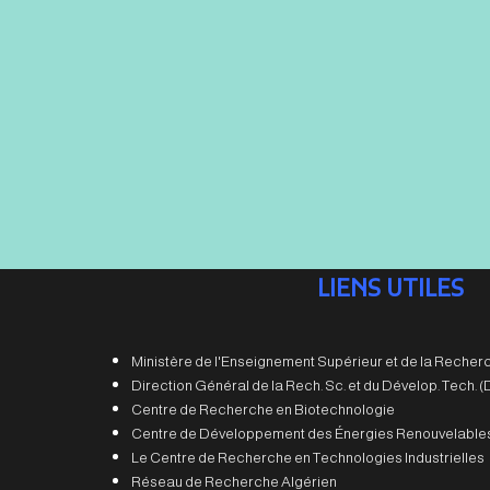
LIENS UTILES
Ministère de l'Enseignement Supérieur et de la Recherc
Direction Général de la Rech. Sc. et du Dévelop. Tech.
Centre de Recherche en Biotechnologie
Centre de Développement des Énergies Renouvelable
Le Centre de Recherche en Technologies Industrielles
Réseau de Recherche Algérien