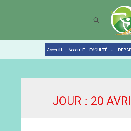
Recherche
Acceuil U
Acceuil F
FACULTÉ
DEPA
JOUR :
20 AVR